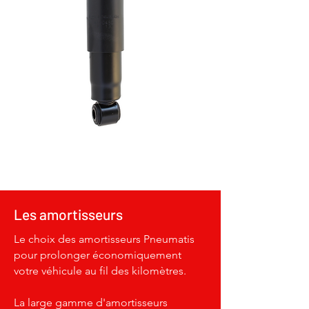
Les amortisseurs
Le choix des amortisseurs Pneumatis
pour prolonger économiquement
votre véhicule au fil des kilomètres.
La large gamme d'amortisseurs